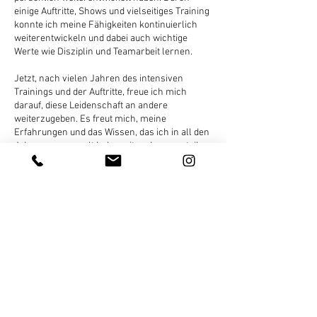
einige Auftritte, Shows und vielseitiges Training
konnte ich meine Fähigkeiten kontinuierlich
weiterentwickeln und dabei auch wichtige
Werte wie Disziplin und Teamarbeit lernen.
Jetzt, nach vielen Jahren des intensiven
Trainings und der Auftritte, freue ich mich
darauf, diese Leidenschaft an andere
weiterzugeben. Es freut mich, meine
Erfahrungen und das Wissen, das ich in all den
Jahren gesammelt habe, mit anderen zu teilen.
Ich möchte anderen zeigen, wie viel Freude
und Erfüllung das Tanzen bringen kann, und sie
dabei unterstützen, ihre eigenen Wege im Tanz
zu finden. Das Tanzen hat mir so viel gegeben,
und nun möchte ich diese Begeisterung und
Energie mit anderen teilen.
Verein I.B Dancecompany
Kontaktiere uns!
HipHop-Tanzschule, St.Gallen
imaginebeast.dancecompany@gmail.com
Walenbüchelstrasse 3
Telefon
0041 78 656 05 85
9000 St.Gallen
Impressum